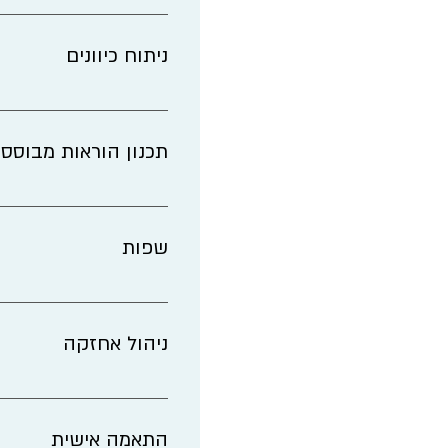
הצגת מצב המכונות בזמ
העובדים לייעול
ניתוח כיוונים
מדידה אמיתית של כיווני
וקיצור משמעותי בזמני ה
תכנון הוראות מבוסס 
תכנון נכון וחכם של הו
ומאפשר תגובה מהירה ב
שפות
מעבר פשוט בין שפות מ
ניהול אחזקה
ניהול האחזקה בחלק ממע
המתנות ארוכות ולא הכר
התאמה אישית