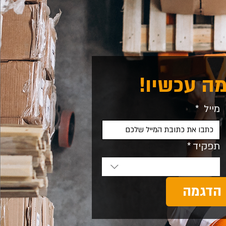
ה עכשיו!
מייל
*
תפקיד
*
 הדגמה