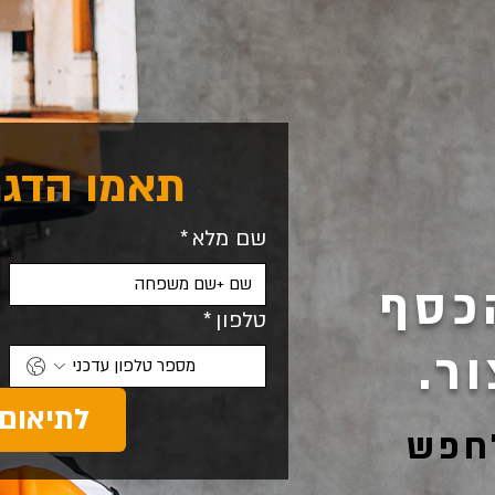
תאמו הדגמ
שם מלא
*
כסף
טלפון
*
ר.
לתיאום
חפש